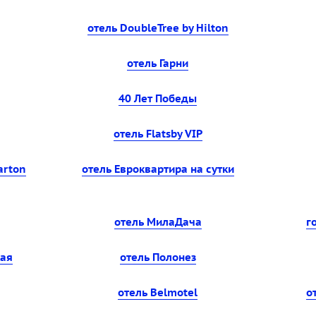
отель DoubleTree by Hilton
отель Гарни
40 Лет Победы
отель Flatsby VIP
arton
отель Евроквартира на сутки
отель МилаДача
г
кая
отель Полонез
отель Belmotel
о