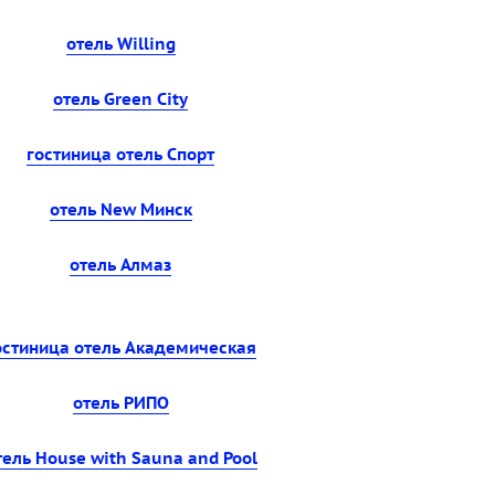
отель Willing
отель Green City
гостиница отель Спорт
отель New Минск
отель Алмаз
остиница отель Академическая
отель РИПО
тель House with Sauna and Pool