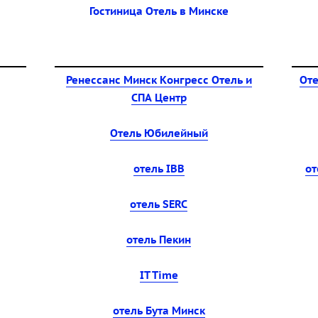
Гостиница Отель в Минске
Ренессанс Минск Конгресс Отель и
Оте
СПА Центр
Отель Юбилейный
отель IBB
от
отель SERC
отель Пекин
IT Time
отель Бута Минск