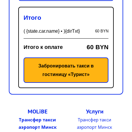
Итого
( {state.car.name} • ){dirTxt}
60 BYN
60 BYN
Итого к оплате
Забронировать такси в
гостиницу «Турист»
MOLiBE
Услуги
Трансфер такси
Трансфер такси
аэропорт Минск
аэропорт Минск