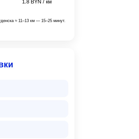
1.8 BYN / км
денска ≈ 11–13 км — 15–25 минут.
вки