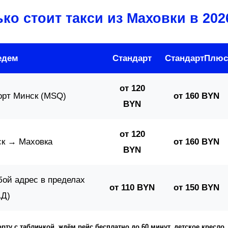
ко стоит такси из Маховки в 202
едем
Стандарт
СтандартПлюс
от 120
орт Минск (MSQ)
от 160 BYN
BYN
от 120
ск → Маховка
от 160 BYN
BYN
ой адрес в пределах
от 110 BYN
от 150 BYN
Д)
рту с табличкой, ждём рейс бесплатно до 60 минут, детское кресло,