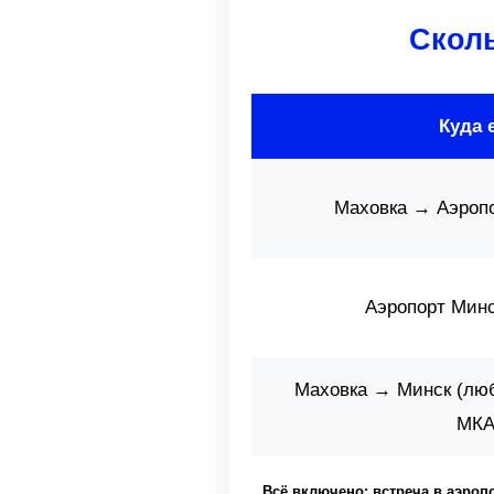
Сколь
Куда 
Маховка → Аэроп
Аэропорт Мин
Маховка → Минск (люб
МКА
Всё включено: встреча в аэропо