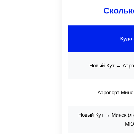
Сколько
Куда
Новый Кут → Аэро
Аэропорт Минс
Новый Кут → Минск (л
МК