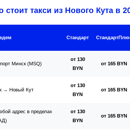
 стоит такси из Нового Кута в 2
 едем
Стандарт
СтандартПлю
от 130
порт Минск (MSQ)
от 165 BYN
BYN
от 130
к → Новый Кут
от 165 BYN
BYN
юбой адрес в пределах
от 130
от 165 BYN
АД)
BYN