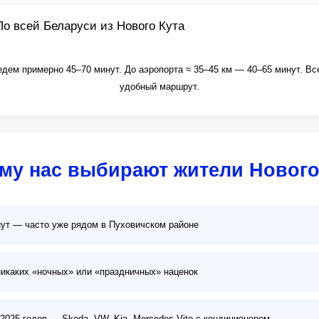
По всей Беларуси из Нового Кута
дем примерно 45–70 минут. До аэропорта ≈ 35–45 км — 40–65 минут. В
удобный маршрут.
му нас выбирают жители Нового
ут — часто уже рядом в Пуховичском районе
икаких «ночных» или «праздничных» наценок
025 годов — Skoda, VW, Kia, Mercedes Vito с кондиционером