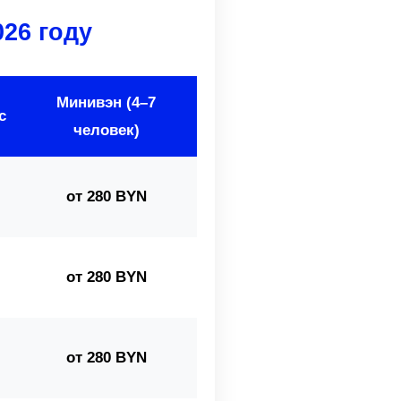
026 году
Минивэн (4–7
с
человек)
от 280 BYN
от 280 BYN
от 280 BYN