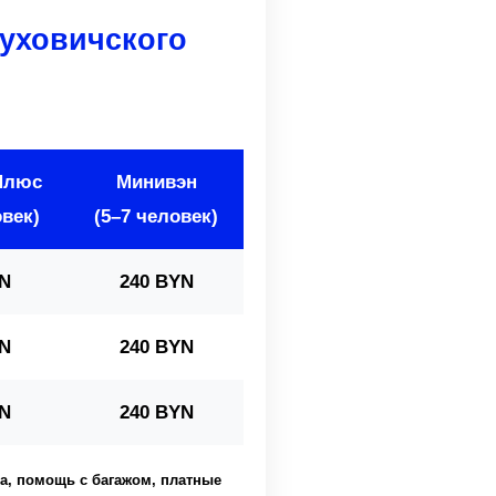
уховичского
Плюс
Минивэн
овек)
(5–7 человек)
N
240 BYN
N
240 BYN
N
240 BYN
сла, помощь с багажом, платные