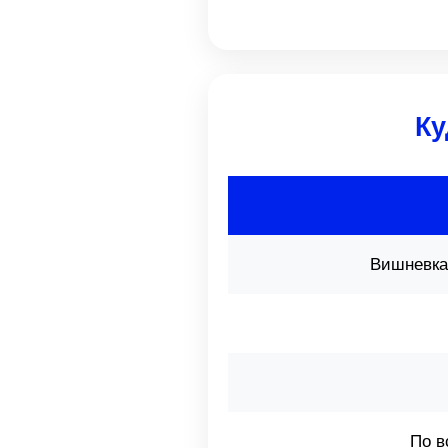
Ку
Вишневка
По в