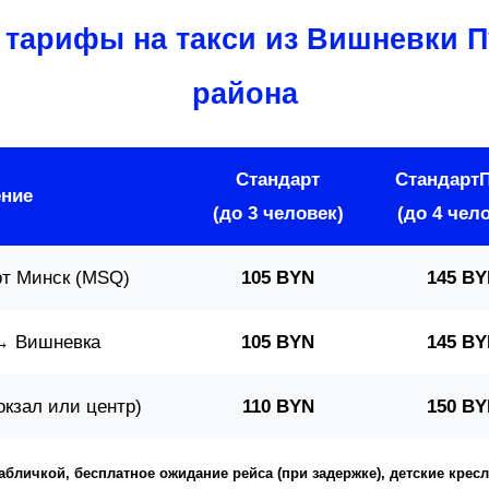
 тарифы на такси из Вишневки П
района
Стандарт
Стандарт
ение
(до 3 человек)
(до 4 чел
т Минск (MSQ)
105 BYN
145 BY
→ Вишневка
105 BYN
145 BY
кзал или центр)
110 BYN
150 BY
табличкой, бесплатное ожидание рейса (при задержке), детские кре