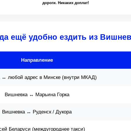
дороги. Никаких доплат!
да ещё удобно ездить из Вишне
Направление
 ↔ любой адрес в Минске (внутри МКАД)
Вишневка ↔ Марьина Горка
Вишневка ↔ Руденск / Дукора
сей Беларуси (междугороднее такси)