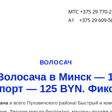
МТС +375 29 770-2
А1 +375 29 609-5
ВОЛОСАЧ
Волосача в Минск — 
порт — 125 BYN. Фикс
ача
и всего Пуховичского района! Быстрый и ко
ене. Детские кресла бесплатно, машины подаём з