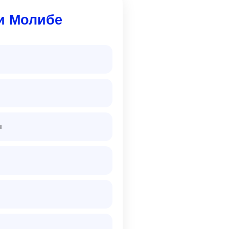
и Молибе
ы