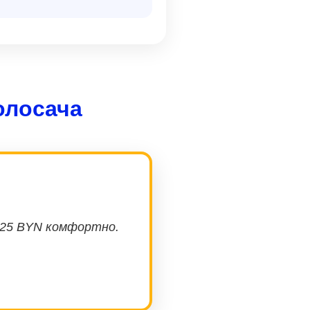
олосача
 125 BYN комфортно.