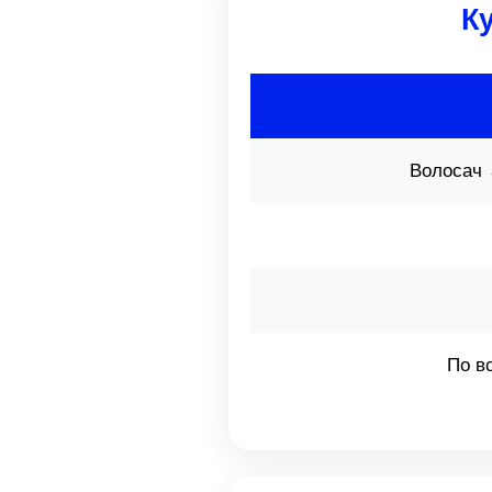
К
Волосач 
По в