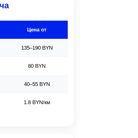
ча
Цена от
135–190 BYN
80 BYN
40–55 BYN
1.8 BYN/км