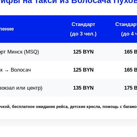
ифы на такси из Волосача Пухо
Стандарт
Станда
ление
(до 3 чел.)
(до 4 
рт Минск (MSQ)
125 BYN
165 
к → Волосач
125 BYN
165 
окзал или центр)
135 BYN
175 
чкой, бесплатное ожидание рейса, детские кресла, помощь с багажо