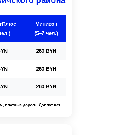
вичского района
ртПлюс
Минивэн
чел.)
(5–7 чел.)
BYN
260 BYN
BYN
260 BYN
BYN
260 BYN
м, платные дороги. Доплат нет!