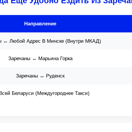
да Ещё Удобно Ездить Из Зареч
Направление
ы ↔ Любой Адрес В Минске (Внутри МКАД)
Заречаны ↔ Марьина Горка
Заречаны ↔ Руденск
Всей Беларуси (Междугороднее Такси)