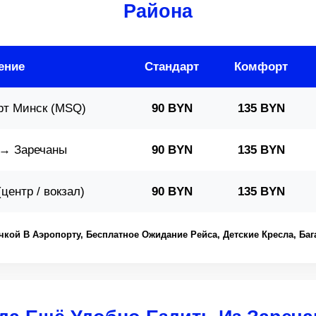
Района
ение
Стандарт
Комфорт
рт Минск (MSQ)
90 BYN
135 BYN
 → Заречаны
90 BYN
135 BYN
центр / вокзал)
90 BYN
135 BYN
кой В Аэропорту, Бесплатное Ожидание Рейса, Детские Кресла, Баг