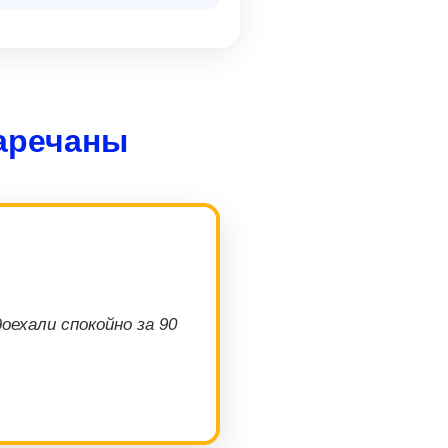
аречаны
оехали спокойно за 90