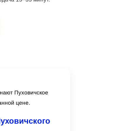
знают Пуховичское
анной цене.
Пуховичского