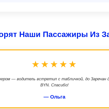
ворят Наши Пассажиры Из З
★★★★★
ером — водитель встретил с табличкой, до Заречан д
BYN. Спасибо!
— Ольга