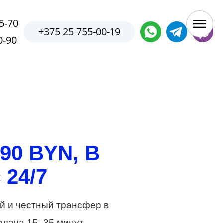
5-70
+375 25 755-00-19
0-90
90 BYN, В
 24/7
й и честный трансфер в
одача 15–35 минут.