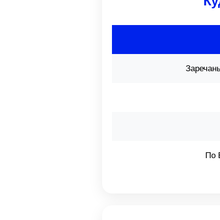
Ку
Заречан
По 