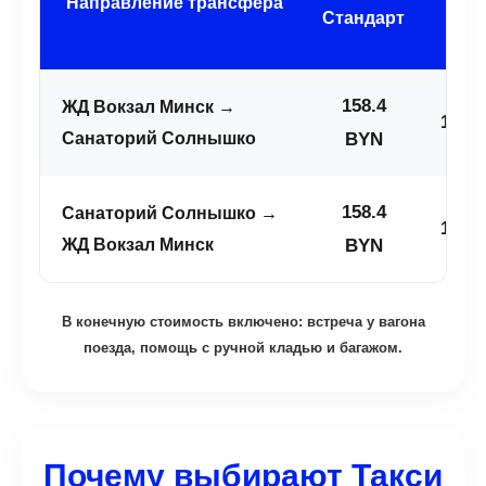
Направление трансфера
Ста
Стандарт
П
158.4
ЖД Вокзал Минск →
190.
Санаторий Солнышко
BYN
158.4
Санаторий Солнышко →
190.
ЖД Вокзал Минск
BYN
В конечную стоимость включено: встреча у вагона
поезда, помощь с ручной кладью и багажом.
Почему выбирают Такси