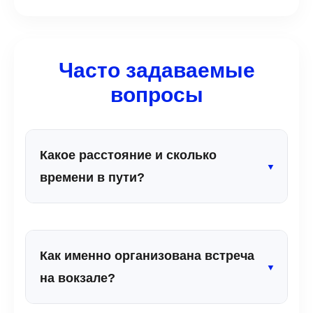
Часто задаваемые
вопросы
Какое расстояние и сколько
▼
времени в пути?
Расстояние от железнодорожного вокзала
Минска до детского санатория Солнышко
составляет 88 км. Среднее время в пути
Как именно организована встреча
занимает около 1 часа 20 минут.
▼
на вокзале?
Водитель прибывает к перрону заранее к