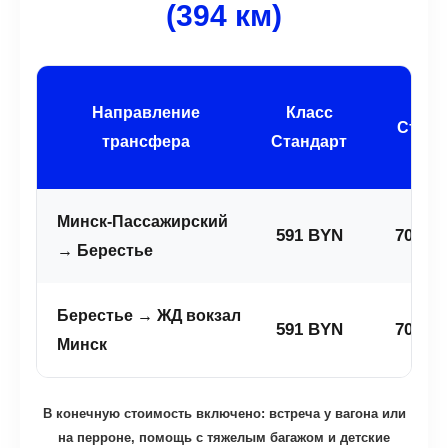
(394 км)
Кла
Направление
Класс
Станд
трансфера
Стандарт
Плю
Минск-Пассажирский
591 BYN
709.2
→ Берестье
Берестье → ЖД вокзал
591 BYN
709.2
Минск
В конечную стоимость включено: встреча у вагона или
на перроне, помощь с тяжелым багажом и детские