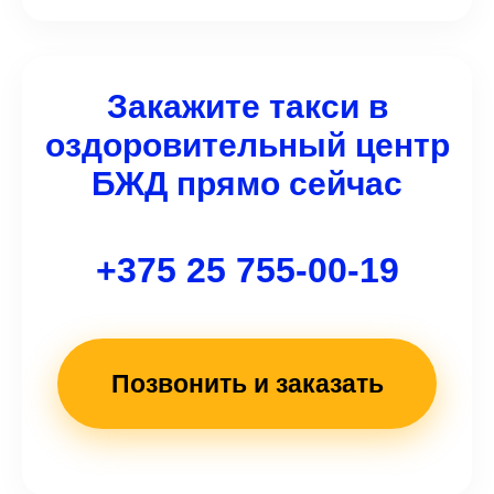
отделение БЖД» расположен по адресу:
Республика Беларусь, г. Брест, ул. Карасёва,
д. 34. Водитель доставит вас прямо к
главному входу учреждения.
Закажите такси в
оздоровительный центр
БЖД прямо сейчас
+375 25 755-00-19
Позвонить и заказать