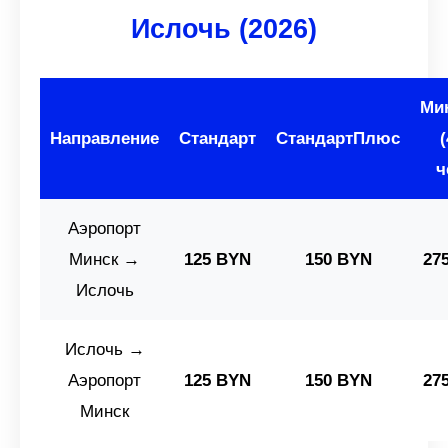
Ислочь (2026)
Ми
Направление
Стандарт
СтандартПлюс
ч
Аэропорт
Минск →
125 BYN
150 BYN
27
Ислочь
Ислочь →
Аэропорт
125 BYN
150 BYN
27
Минск