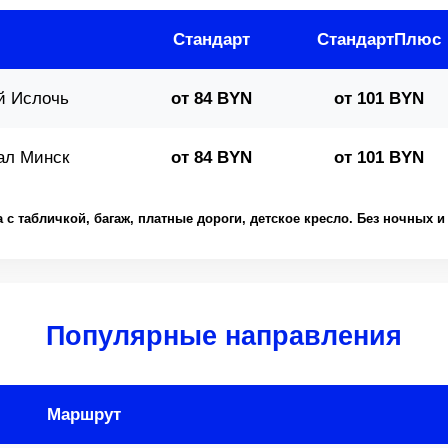
Стандарт
СтандартПлюс
й Ислочь
от 84 BYN
от 101 BYN
ал Минск
от 84 BYN
от 101 BYN
 с табличкой, багаж, платные дороги, детское кресло. Без ночных 
Популярные направления
Маршрут