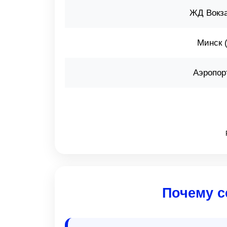
ЖД Вокз
Минск 
Аэропор
Почему с