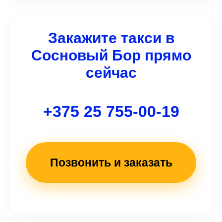
тарифной сетке километража. Названная
диспетчером или подтвержденная в заявке
стоимость поездки является финальной и не
Закажите такси в
меняется до конца пути.
Сосновый Бор прямо
сейчас
+375 25 755-00-19
Позвонить и заказать