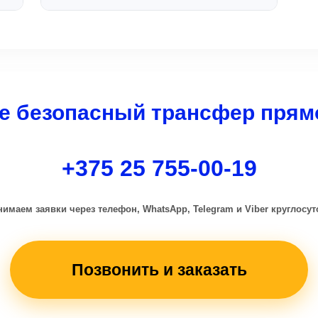
которой будет написано ваше имя.
б
Да, вы можете оплатить поездку
п
аш
наличными водителю, банковской
картой (необходимо предупредить
диспетчера заранее для подготовки
терминала) или через онлайн-платеж
е безопасный трансфер прям
при бронировании.
+375 25 755-00-19
имаем заявки через телефон, WhatsApp, Telegram и Viber круглосу
Позвонить и заказать