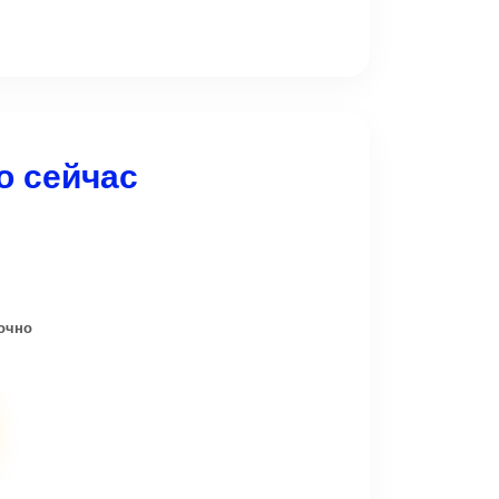
есплатно. Пожалуйста, укажите это
ри бронировании.
о сейчас
точно