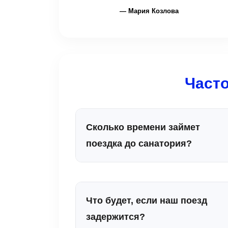
— Мария Козлова
Част
Сколько времени займет
поездка до санатория?
Расстояние от железнодорожного
вокзала Минска до санатория
Свитанок составляет около 28 км.
Что будет, если наш поезд
Среднее время в пути составляет от
задержится?
35 до 45 минут в зависимости от