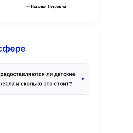
— Наталья Петровна
сфере
редоставляются ли детские
▼
ресла и сколько это стоит?
а, мы специализируемся на
езопасных детских поездках. Детские
втокресла, бустеры или люльки под
ужный возраст ребенка
редоставляются абсолютно