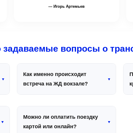
— Игорь Артемьев
о задаваемые вопросы о тран
Как именно происходит
П
▼
▼
встреча на ЖД вокзале?
к
Водитель заранее отслеживает
Д
прибытие вашего поезда, приходит на
б
перрон и ожидает вас
а
Можно ли оплатить поездку
непосредственно у выхода из вашего
н
▼
▼
картой или онлайн?
пассажирского вагона с табличкой, на
п