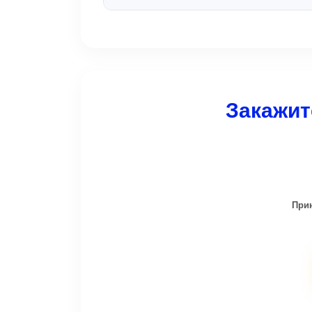
загруженности дорог.
Мы полностью контролируем
расписание поездов онлайн. Если в
состав задерживается, водитель
приедет точно к скорректированному
времени. Никакой дополнительной
Закажит
платы за ожидание не взимается.
Прин