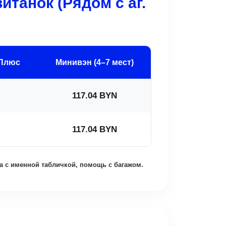
танок (Рядом с аг.
 Плюс
Минивэн (4–7 мест)
117.04 BYN
117.04 BYN
а с именной табличкой, помощь с багажом.