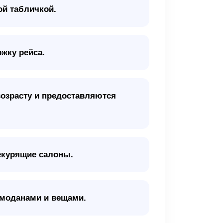
ой табличкой.
жку рейса.
возрасту и предоставляются
екурящие салоны.
емоданами и вещами.