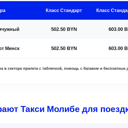
ра
Класс Стандарт
Класс Станд
502.50 BYN
603.00 
емчужный
502.50 BYN
603.00 
рт Минск
а в секторе прилета с табличкой, помощь с багажом и бесплатные д
ают Такси Молибе для поездк