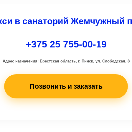
диспетчера при заказе для подготовки
терминала), а также по безналичному
кси в санаторий Жемчужный 
расчету для организаций.
+375 25 755-00-19
Адрес назначения: Брестская область, г. Пинск, ул. Слободская, 8
Позвонить и заказать