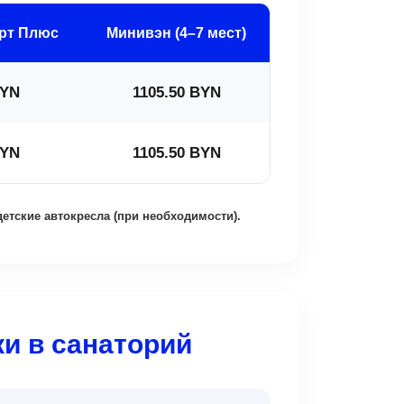
арт Плюс
Минивэн (4–7 мест)
BYN
1105.50 BYN
BYN
1105.50 BYN
етские автокресла (при необходимости).
и в санаторий