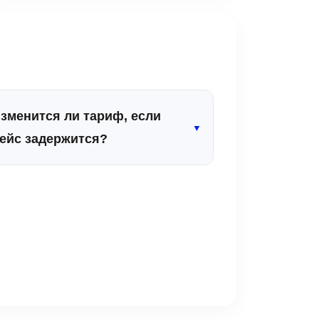
зменится ли тариф, если
▼
ейс задержится?
сключено. Диспетчерская служба в
ежиме реального времени
тслеживает статус вашего
виарейса. Ожидание в аэропорту при
адержке рейса всегда бесплатно.