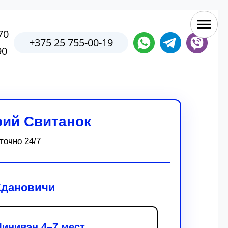
70
+375 25 755-00-19
90
рий Свитанок
точно 24/7
Ждановичи
инивэн 4–7 мест