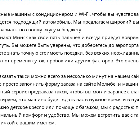
сные машины с кондиционером и Wi-Fi, чтобы вы чувствова
йдется подходящий автомобиль. Мы предлагаем широкий вы
вариант по своему вкусу и бюджету.
ают Минск как свои пять пальцев и всегда приедут воврем
уть. Вы можете быть уверены, что доберетесь до аэропорта
ете знать точную стоимость поездки, без всяких неожиданн
 от времени суток, пробок или других факторов. Это очень
казать такси можно всего за несколько минут на нашем сай
о просто заполнить форму заказа на сайте Молибе, и машин
ый сервис предзаказа такси, чтобы вы могли заранее сплан
тируем, что машина будет ждать вас в нужное время и в ну
жно детское кресло или помощь с багажом, мы с радостью п
симальный комфорт и удобство. Мы можем встретить вас с та
абличкой с вашим именем.